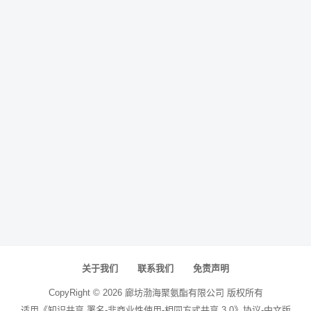
关于我们
联系我们
免责声明
CopyRight ©
2026
廊坊渤海聚氨酯有限公司
版权所有
适用《知识共享 署名-非商业性使用-相同方式共享 3.0》协议-中文版