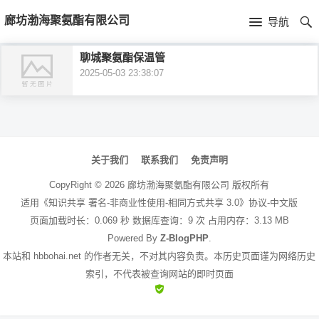
首
廊坊渤海聚氨酯有限公司
导航
页
首
聊城聚氨酯保温管
2025-05-03 23:38:07
页
公
司
文
介
章
关于我们
联系我们
免责声明
绍
导
CopyRight ©
2026
廊坊渤海聚氨酯有限公司
版权所有
航
适用《知识共享 署名-非商业性使用-相同方式共享 3.0》协议-中文版
页面加载时长：0.069 秒 数据库查询：9 次 占用内存：3.13 MB
Powered By
Z-BlogPHP
.
本站和 hbbohai.net 的作者无关，不对其内容负责。本历史页面谨为网络历史
索引，不代表被查询网站的即时页面