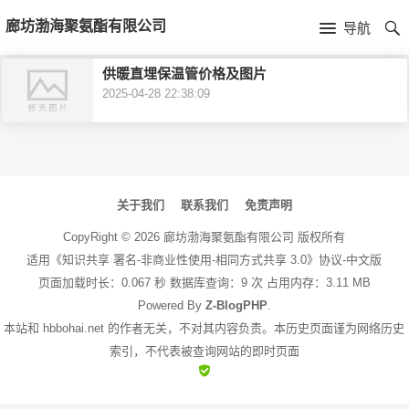
首
廊坊渤海聚氨酯有限公司
导航
页
首
供暖直埋保温管价格及图片
2025-04-28 22:38:09
页
公
司
文
介
章
关于我们
联系我们
免责声明
绍
导
CopyRight ©
2026
廊坊渤海聚氨酯有限公司
版权所有
航
适用《知识共享 署名-非商业性使用-相同方式共享 3.0》协议-中文版
页面加载时长：0.067 秒 数据库查询：9 次 占用内存：3.11 MB
Powered By
Z-BlogPHP
.
本站和 hbbohai.net 的作者无关，不对其内容负责。本历史页面谨为网络历史
索引，不代表被查询网站的即时页面