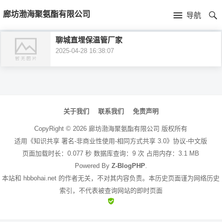
首
廊坊渤海聚氨酯有限公司
导航
页
首
聊城直埋保温管厂家
2025-04-28 16:38:07
页
公
司
文
介
章
关于我们
联系我们
免责声明
绍
导
CopyRight ©
2026
廊坊渤海聚氨酯有限公司
版权所有
航
适用《知识共享 署名-非商业性使用-相同方式共享 3.0》协议-中文版
页面加载时长：0.077 秒 数据库查询：9 次 占用内存：3.1 MB
Powered By
Z-BlogPHP
.
本站和 hbbohai.net 的作者无关，不对其内容负责。本历史页面谨为网络历史
索引，不代表被查询网站的即时页面